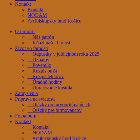
Kontakt
Kontakt
NODAM
Arcibiskupský úrad Košice
O farnosti
Náš patrón
Kňazi našej farnosti
Život vo farnosti
Odpustky v jubilejnom roku 2025
Oznamy
Poverello
Rozpis omší
Rozpis lektorov
Úradné hodiny
Upratovanie kostola
Zamyslenia
Príprava na sviatosti
Otázky pre prvoprijímajúcich
Otázky pre birmovancov
Fotoalbum
Kontakt
Kontakt
NODAM
Arcibiskupský úrad Košice