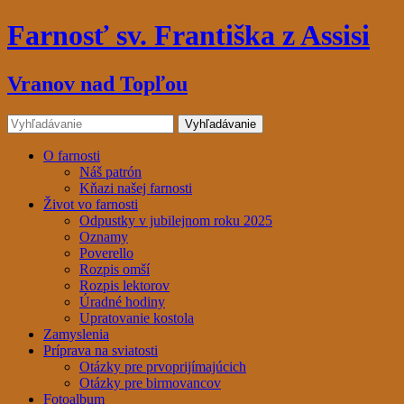
Farnosť sv. Františka z Assisi
Vranov nad Topľou
O farnosti
Náš patrón
Kňazi našej farnosti
Život vo farnosti
Odpustky v jubilejnom roku 2025
Oznamy
Poverello
Rozpis omší
Rozpis lektorov
Úradné hodiny
Upratovanie kostola
Zamyslenia
Príprava na sviatosti
Otázky pre prvoprijímajúcich
Otázky pre birmovancov
Fotoalbum