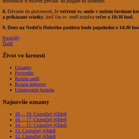
informácie si môžete prečítať na plagáte na nástenke.
8.
Dávame do pozornosti,
že
večerné sv. omše v našom farskom kost
a prikázané sviatky
, keď čas sv. omší zostáva
večer o 18:30 hod.
9. Dnes na Nedeľu Dobrého pastiera bude popoludní o 14:30 hod.
Predošlý
Ďalší
Život vo farnosti
Oznamy
Poverello
Rozpis omší
Rozpis lektorov
Upratovanie kostola
Najnovšie oznamy
18. – 19. Cezročný týždeň
16. – 17. Cezročný týždeň
14. – 15. Cezročný týždeň
13. Cezročný týždeň
12. Cezročný týždeň