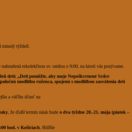
l minulý týždeň.
e nahradená rekolekčnou sv. omšou o 9:00, na ktorú vás pozývame.
deň detí: „Deti pomôžte, aby moje Nepoškvrnené Srdce
spoločnú modlitbu ruženca, spojenú s modlitbou zasvätenia detí
šiu a väčšiu účasť na
áuky
, že ďalší termín náuk bude
o dva týždne 20.-21. mája (piatok –
9:00 hod. v Košiciach
. Bližšie