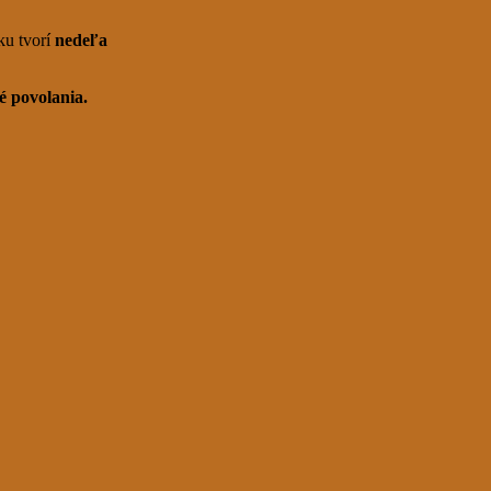
u tvorí
nedeľa
é povolania.