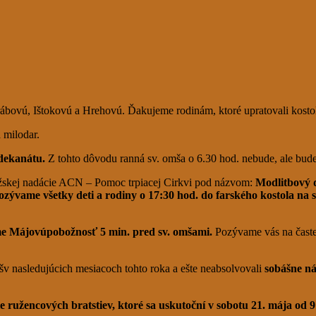
ábovú, Ištokovú a Hrehovú. Ďakujeme rodinám, ktoré upratovali kosto
 milodar.
 dekanátu.
Z tohto dôvodu ranná sv. omša o 6.30 hod. nebude, ale bud
skej nadácie ACN – Pomoc trpiacej Cirkvi pod názvom:
Modlitbový 
ozývame všetky deti a rodiny o 17:30 hod. do farského kostola na 
me Májovúpobožnosť 5 min. pred sv. omšami.
Pozývame vás na častej
šv nasledujúcich mesiacoch tohto roka a ešte neabsolvovali
sobášne n
ie ružencových bratstiev, ktoré sa uskutoční v sobotu 21. mája od 