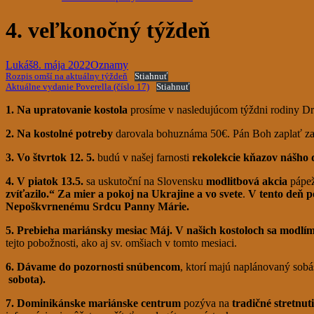
4. veľkonočný týždeň
Lukáš
8. mája 2022
Oznamy
Rozpis omší na aktuálny týždeň
Stiahnuť
Aktuálne vydanie Poverella (číslo 17)
Stiahnuť
1. Na upratovanie kostola
prosíme v nasledujúcom týždni rodiny Dr
2. Na kostolné potreby
darovala bohuznáma 50€. Pán Boh zaplať za
3. Vo štvrtok 12. 5.
budú v našej farnosti
rekolekcie kňazov nášho
4. V piatok 13.5.
sa uskutoční na Slovensku
modlitbová akcia
pápež
zvíťazilo.“ Za mier a pokoj na Ukrajine a vo svete
.
V tento deň p
Nepoškvrnenému Srdcu Panny Márie.
5. Prebieha mariánsky mesiac Máj. V našich kostoloch sa modlí
tejto pobožnosti, ako aj sv. omšiach v tomto mesiaci.
6. Dávame do pozornosti snúbencom
, ktorí majú naplánovaný sobá
sobota).
7. Dominikánske mariánske centrum
pozýva na
tradičné stretnut