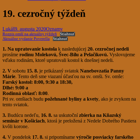
19. cezročný týždeň
Lukáš
9. augusta 2020
Oznamy
Rozpis omší na aktuálny týždeň
Stiahnuť
Aktuálne vydanie Poverella
Stiahnuť
1. Na upratovanie kostola
k nasledujúcej
20. cezročnej nedeli
prosíme
rodinu Molekovú, Švec-Bílu a Pelačíkovú.
Vyslovujeme
vďaku rodinám, ktoré upratovali kostol k dnešnej nedeli.
2. V
sobotu
15. 8.
je prikázaný sviatok
Nanebovzatia Panny
Márie
. Tento deň sme viazaní účasťou na sv. omši. Sv. omše:
Farský kostol: 8:00, 9:30 a 18:30,
Dlhé: 9:00 a
Rodinná oblasť: 8:00
.
Pri sv. omšiach budu
požehnané byliny a kvety
, ako je zvykom na
tento sviatok.
3.
Budúcu nedeľu,
16. 8.
sa uskutoční
zbierka na Kňazský
seminár v Košiciach
, ktorá je preložená z Nedele Dobrého Pastiera
kvôli korone.
4.
V pondelok
17. 8.
si pripomíname
výročie posviacky farského