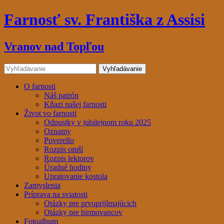
Farnosť sv. Františka z Assisi
Vranov nad Topľou
O farnosti
Náš patrón
Kňazi našej farnosti
Život vo farnosti
Odpustky v jubilejnom roku 2025
Oznamy
Poverello
Rozpis omší
Rozpis lektorov
Úradné hodiny
Upratovanie kostola
Zamyslenia
Príprava na sviatosti
Otázky pre prvoprijímajúcich
Otázky pre birmovancov
Fotoalbum