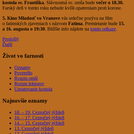
kostola sv. Františka
. Slávnostná sv. omša bude
večer o 18.30.
Farský deň v tomto roku nebude kvôli opatreniam proti korone.
5. Kino Mladosť vo Vranove
vás srdečne pozýva na film
o fatimských zjaveniach s názvom
Fatima
. Premietanie bude
15.
a 16. augusta o 19:30
. Bližšie info nájdete na
tomto odkaze
.
Predošlý
Ďalší
Život vo farnosti
Oznamy
Poverello
Rozpis omší
Rozpis lektorov
Upratovanie kostola
Najnovšie oznamy
18. – 19. Cezročný týždeň
16. – 17. Cezročný týždeň
14. – 15. Cezročný týždeň
13. Cezročný týždeň
12. Cezročný týždeň