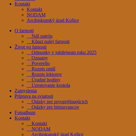
Kontakt
Kontakt
NODAM
Arcibiskupský úrad Košice
O farnosti
Náš patrón
Kňazi našej farnosti
Život vo farnosti
Odpustky v jubilejnom roku 2025
Oznamy
Poverello
Rozpis omší
Rozpis lektorov
Úradné hodiny
Upratovanie kostola
Zamyslenia
Príprava na sviatosti
Otázky pre prvoprijímajúcich
Otázky pre birmovancov
Fotoalbum
Kontakt
Kontakt
NODAM
Arcibiskupský úrad Košice