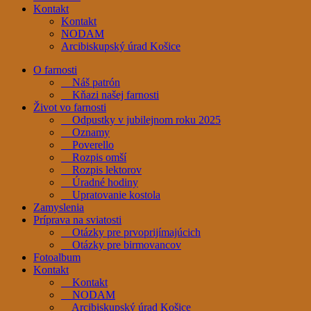
Kontakt
Kontakt
NODAM
Arcibiskupský úrad Košice
O farnosti
Náš patrón
Kňazi našej farnosti
Život vo farnosti
Odpustky v jubilejnom roku 2025
Oznamy
Poverello
Rozpis omší
Rozpis lektorov
Úradné hodiny
Upratovanie kostola
Zamyslenia
Príprava na sviatosti
Otázky pre prvoprijímajúcich
Otázky pre birmovancov
Fotoalbum
Kontakt
Kontakt
NODAM
Arcibiskupský úrad Košice