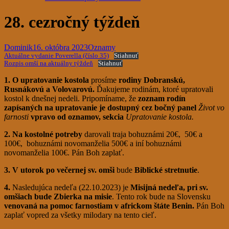
28. cezročný týždeň
Dominik
16. októbra 2023
Oznamy
Aktuálne vydanie Poverella (číslo 35)
Stiahnuť
Rozpis omší na aktuálny týždeň
Stiahnuť
1. O upratovanie kostola
prosíme
rodiny Dobranskú,
Rusnákovú a Volovarovú.
Ďakujeme rodinám, ktoré upratovali
kostol k dnešnej nedeli. Pripomíname, že
zoznam rodín
zapísaných na upratovanie je dostupný cez bočný panel
Život vo
farnosti
vpravo od oznamov, sekcia
Upratovanie kostola.
2. Na kostolné potreby
darovali traja bohuznámi 20€, 50€ a
100€, bohuznámi novomanželia 500€ a iní bohuznámi
novomanželia 100€. Pán Boh zaplať.
3. V utorok po večernej sv. omši
bude
Biblické stretnutie
.
4.
Nasledujúca nedeľa (22.10.2023) je
Misijná nedeľa, pri sv.
omšiach bude
Zbierka na misie
. Tento rok bude na Slovensku
venovaná na pomoc farnostiam v africkom štáte Benin.
Pán Boh
zaplať vopred za všetky milodary na tento cieľ.