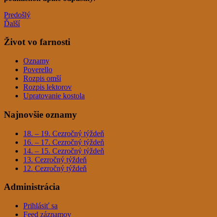
Predošlý
Ďalší
Život vo farnosti
Oznamy
Poverello
Rozpis omší
Rozpis lektorov
Upratovanie kostola
Najnovšie oznamy
18. – 19. Cezročný týždeň
16. – 17. Cezročný týždeň
14. – 15. Cezročný týždeň
13. Cezročný týždeň
12. Cezročný týždeň
Administrácia
Prihlásiť sa
Feed záznamov