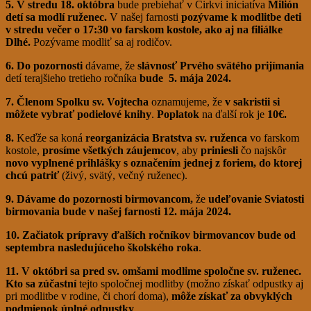
5. V stredu 18. októbra
bude prebiehať v Cirkvi iniciatíva
Milión
detí sa modlí ruženec.
V našej farnosti
pozývame k modlitbe deti
v stredu večer o 17:30 vo farskom kostole, ako aj na filiálke
Dlhé.
Pozývame modliť sa aj rodičov.
6. Do pozornosti
dávame, že
slávnosť Prvého svätého prijímania
detí terajšieho tretieho ročníka
bude
5. mája 2024.
7. Členom Spolku sv. Vojtecha
oznamujeme, že
v sakristii si
môžete vybrať podielové knihy
.
Poplatok
na ďalší rok je
10€.
8.
Keďže sa koná
reorganizácia Bratstva sv. ruženca
vo farskom
kostole,
prosíme všetkých záujemcov
, aby
priniesli
čo najskôr
novo vyplnené prihlášky s označením jednej z foriem, do ktorej
chcú patriť
(živý, svätý, večný ruženec).
9. Dávame do pozornosti birmovancom,
že
udeľovanie Sviatosti
birmovania bude v našej farnosti 12. mája 2024.
10. Začiatok prípravy ďalších ročníkov birmovancov bude
od
septembra nasledujúceho školského roka
.
11. V októbri sa pred sv. omšami modlime spoločne sv. ruženec.
Kto sa zúčastní
tejto spoločnej modlitby (možno získať odpustky aj
pri modlitbe v rodine, či chorí doma),
môže získať
za obvyklých
podmienok úplné odpustky
.