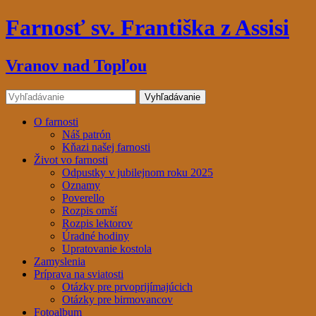
Farnosť sv. Františka z Assisi
Vranov nad Topľou
O farnosti
Náš patrón
Kňazi našej farnosti
Život vo farnosti
Odpustky v jubilejnom roku 2025
Oznamy
Poverello
Rozpis omší
Rozpis lektorov
Úradné hodiny
Upratovanie kostola
Zamyslenia
Príprava na sviatosti
Otázky pre prvoprijímajúcich
Otázky pre birmovancov
Fotoalbum