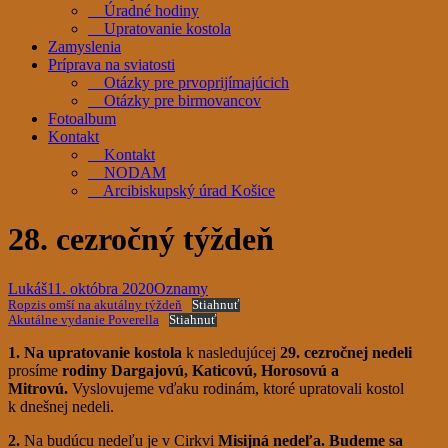
Úradné hodiny
Upratovanie kostola
Zamyslenia
Príprava na sviatosti
Otázky pre prvoprijímajúcich
Otázky pre birmovancov
Fotoalbum
Kontakt
Kontakt
NODAM
Arcibiskupský úrad Košice
28. cezročný týždeň
Lukáš
11. októbra 2020
Oznamy
Ropzis omší na akutálny týždeň
Stiahnuť
Akutálne vydanie Poverella
Stiahnuť
1. Na upratovanie kostola
k nasledujúcej
29. cezročnej nedeli
prosíme
rodiny Dargajovú, Katicovú, Horosovú a
Mitrovú.
Vyslovujeme vďaku rodinám, ktoré upratovali kostol
k dnešnej nedeli.
2.
Na budúcu nedeľu je v Cirkvi
Misijná nedeľa. Budeme sa