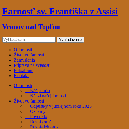
Farnosť sv. Františka z Assisi
Vranov nad Topľou
O farnosti
Život vo farnosti
Zamyslenia
Príprava na sviatosti
Fotoalbum
Kontakt
O farnosti
Náš patrón
Kňazi našej farnosti
Život vo farnosti
Odpustky v jubilejnom roku 2025
Oznamy
Poverello
Rozpis omší
Rozpis lektorov