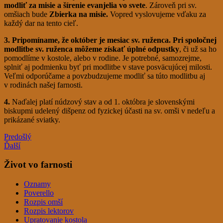
modliť za misie a šírenie evanjelia vo svete
. Zároveň pri sv.
omšiach bude
Zbierka na misie.
Vopred vyslovujeme vďaku za
každý dar na tento cieľ.
3. Pripomíname, že október je mesiac sv. ruženca. Pri spoločnej
modlitbe sv. ruženca môžeme získať úplné odpustky
, či už sa ho
pomodlíme v kostole, alebo v rodine. Je potrebné, samozrejme,
splniť aj podmienku byť pri modlitbe v stave posväcujúcej milosti.
Veľmi odporúčame a povzbudzujeme modliť sa túto modlitbu aj
v rodinách našej farnosti.
4.
Naďalej platí núdzový stav a od 1. októbra je slovenskými
biskupmi udelený dišpenz od fyzickej účasti na sv. omši v nedeľu a
prikázané sviatky.
Predošlý
Ďalší
Život vo farnosti
Oznamy
Poverello
Rozpis omší
Rozpis lektorov
Upratovanie kostola