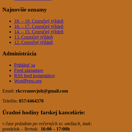
Najnovšie oznamy
18. – 19. Cezročný týždeň
16. – 17. Cezročný týždeň
14. – 15. Cezročný týždeň
13. Cezročný týždeň
12. Cezročný týždeň
Administrácia
Prihlásiť sa
Feed záznamov
RSS feed komentárov
WordPress.org
Email:
rkcvranovjuh
@gmail.com
Telefón:
057/4464370
Úradné hodiny farskej kancelárie:
v čase prázdnin po večerných sv. omšiach, inak:
pondelok – štvrtok:
16:00 – 17:00h