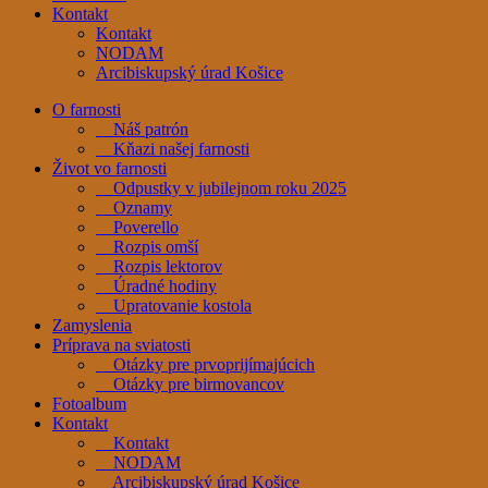
Kontakt
Kontakt
NODAM
Arcibiskupský úrad Košice
O farnosti
Náš patrón
Kňazi našej farnosti
Život vo farnosti
Odpustky v jubilejnom roku 2025
Oznamy
Poverello
Rozpis omší
Rozpis lektorov
Úradné hodiny
Upratovanie kostola
Zamyslenia
Príprava na sviatosti
Otázky pre prvoprijímajúcich
Otázky pre birmovancov
Fotoalbum
Kontakt
Kontakt
NODAM
Arcibiskupský úrad Košice