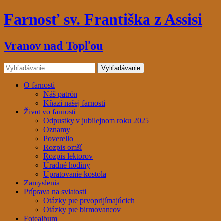
Farnosť sv. Františka z Assisi
Vranov nad Topľou
O farnosti
Náš patrón
Kňazi našej farnosti
Život vo farnosti
Odpustky v jubilejnom roku 2025
Oznamy
Poverello
Rozpis omší
Rozpis lektorov
Úradné hodiny
Upratovanie kostola
Zamyslenia
Príprava na sviatosti
Otázky pre prvoprijímajúcich
Otázky pre birmovancov
Fotoalbum