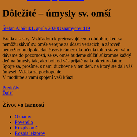
Dôležité – úmysly sv. omší
Štefan Albičuk
1. apríla 2020
Oznamy
covid19
Bratia a sestry. Vzhľadom k pretrvávajúcemu obdobiu, keď sa
nemôžu sláviť sv. omše verejne za účasti veriacich, a zároveň
nemožno predpokladať časový rámec ukončenia tohto stavu, vám
dávame do pozornosti, že sv. omše budeme slúžiť súkromne každý
deň na úmysly tak, ako boli od vás prijaté na konkrétny dátum.
Spojte sa, prosíme, s nami duchovne v ten deň, na ktorý ste dali váš
úmysel. Vďaka za pochopenie.
V modlitbe s vami spojení vaši kňazi
Predošlý
Ďalší
Život vo farnosti
Oznamy
Poverello
Rozpis omší
Rozpis lektorov