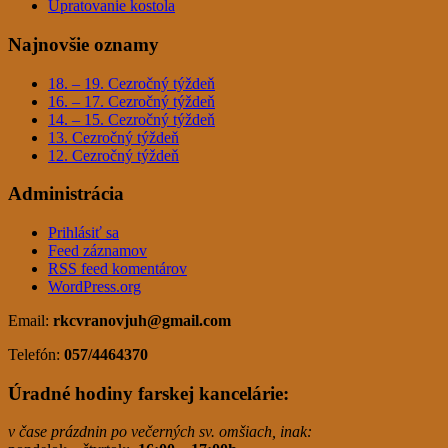
Upratovanie kostola
Najnovšie oznamy
18. – 19. Cezročný týždeň
16. – 17. Cezročný týždeň
14. – 15. Cezročný týždeň
13. Cezročný týždeň
12. Cezročný týždeň
Administrácia
Prihlásiť sa
Feed záznamov
RSS feed komentárov
WordPress.org
Email:
rkcvranovjuh
@gmail.com
Telefón:
057/4464370
Úradné hodiny farskej kancelárie:
v čase prázdnin po večerných sv. omšiach, inak: