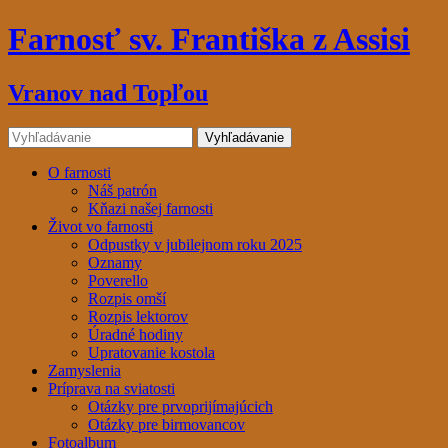
Farnosť sv. Františka z Assisi
Vranov nad Topľou
O farnosti
Náš patrón
Kňazi našej farnosti
Život vo farnosti
Odpustky v jubilejnom roku 2025
Oznamy
Poverello
Rozpis omší
Rozpis lektorov
Úradné hodiny
Upratovanie kostola
Zamyslenia
Príprava na sviatosti
Otázky pre prvoprijímajúcich
Otázky pre birmovancov
Fotoalbum