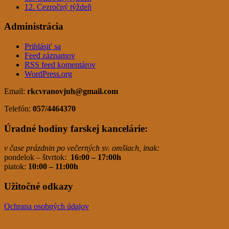
12. Cezročný týždeň
Administrácia
Prihlásiť sa
Feed záznamov
RSS feed komentárov
WordPress.org
Email:
rkcvranovjuh
@gmail.com
Telefón:
057/4464370
Úradné hodiny farskej kancelárie:
v čase prázdnin po večerných sv. omšiach, inak:
pondelok – štvrtok:
16:00 – 17:00h
piatok:
10:00 – 11:00h
Užitočné odkazy
Ochrana osobných údajov