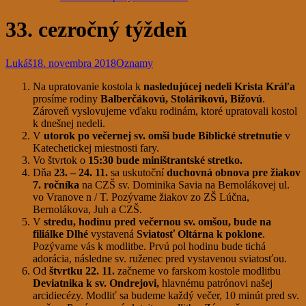
33. cezročný týždeň
Lukáš
18. novembra 2018
Oznamy
Na upratovanie kostola k
nasledujúcej nedeli Krista Kráľa
prosíme rodiny
Balberčákovú, Stolárikovú, Bižovú
.
Zároveň vyslovujeme vďaku rodinám, ktoré upratovali kostol
k dnešnej nedeli.
V
utorok po večernej sv. omši bude Biblické stretnutie
v
Katechetickej miestnosti fary.
Vo štvrtok o
15:30 bude miništrantské stretko.
Dňa
23. – 24. 11.
sa uskutoční
duchovná obnova pre žiakov
7. ročníka
na CZŠ sv. Dominika Savia na Bernolákovej ul.
vo Vranove n / T. Pozývame žiakov zo ZŠ Lúčna,
Bernolákova, Juh a CZŠ.
V
stredu, hodinu pred večernou sv. omšou, bude na
filiálke Dlhé
vystavená
Sviatosť Oltárna k poklone
.
Pozývame vás k modlitbe. Prvú pol hodinu bude tichá
adorácia, následne sv. ruženec pred vystavenou sviatosťou.
Od
štvrtku 22. 11.
začneme vo farskom kostole modlitbu
Deviatnika k sv. Ondrejovi,
hlavnému patrónovi našej
arcidiecézy. Modliť sa budeme každý večer, 10 minút pred sv.