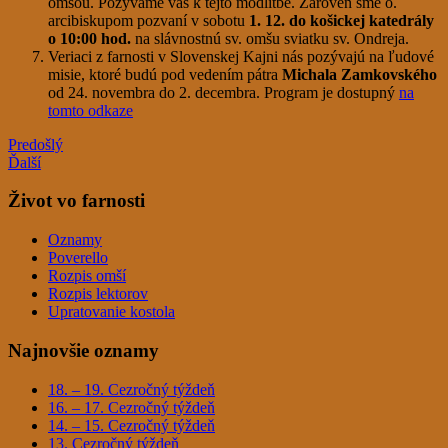
omšou. Pozývame vás k tejto modlitbe. Zároveň sme o.
arcibiskupom pozvaní v sobotu
1. 12. do košickej katedrály
o 10:00 hod.
na slávnostnú sv. omšu sviatku sv. Ondreja.
Veriaci z farnosti v Slovenskej Kajni nás pozývajú na ľudové
misie, ktoré budú pod vedením pátra
Michala Zamkovského
od 24. novembra do 2. decembra. Program je dostupný
na
tomto odkaze
Predošlý
Ďalší
Život vo farnosti
Oznamy
Poverello
Rozpis omší
Rozpis lektorov
Upratovanie kostola
Najnovšie oznamy
18. – 19. Cezročný týždeň
16. – 17. Cezročný týždeň
14. – 15. Cezročný týždeň
13. Cezročný týždeň