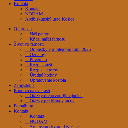
Kontakt
Kontakt
NODAM
Arcibiskupský úrad Košice
O farnosti
Náš patrón
Kňazi našej farnosti
Život vo farnosti
Odpustky v jubilejnom roku 2025
Oznamy
Poverello
Rozpis omší
Rozpis lektorov
Úradné hodiny
Upratovanie kostola
Zamyslenia
Príprava na sviatosti
Otázky pre prvoprijímajúcich
Otázky pre birmovancov
Fotoalbum
Kontakt
Kontakt
NODAM
Arcibiskupský úrad Košice