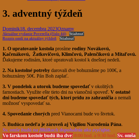
3. adventný týždeň
Dominik
18. decembra 2023
Oznamy
Aktuálne vydanie Poverella (číslo 44)
Stiahnuť
Rozpis omší na aktuálny týždeň
Stiahnuť
1. O upratovanie kostola
prosíme
rodiny Novákovú,
Kačenákovú, Žatkovičovú, Klimčovú, Palenčíkovú a Mitaľovú.
Ďakujeme rodinám, ktoré upratovali kostol k dnešnej nedeli.
2. Na kostolné potreby
darovali dve bohuznáme po 100€, a
bohuznámy 50€. Pán Boh zaplať.
3. V pondelok a utorok budeme spovedať
v okolitých
farnostiach. Využite ešte tieto dni na vianočnú spoveď.
V ostatné
dni
budeme spovedať
tých, ktorí prídu zo zahraničia
a nemali
možnosť vyspovedať sa.
4. Spovedanie chorých
pred Vianocami bude vo štvrtok.
5. Budúca nedeľa
je zároveň aj Vigíliou Narodenia Pána
.
Sv. omše budú na filiálkach dopoludnia ako zvyčajne.
Vo farskom kostole budú iba dve
:
8:00 hod. a 9:30 hod.
Sv. omša