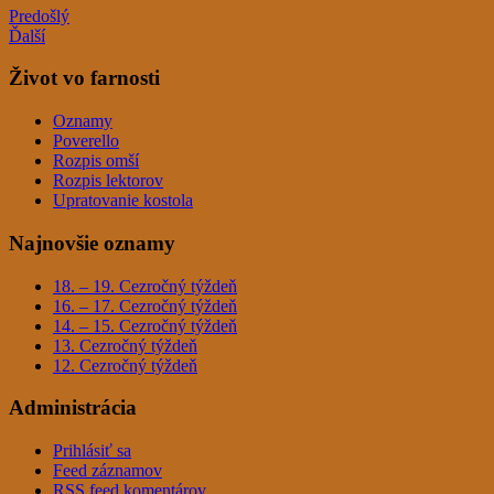
Predošlý
Ďalší
Život vo farnosti
Oznamy
Poverello
Rozpis omší
Rozpis lektorov
Upratovanie kostola
Najnovšie oznamy
18. – 19. Cezročný týždeň
16. – 17. Cezročný týždeň
14. – 15. Cezročný týždeň
13. Cezročný týždeň
12. Cezročný týždeň
Administrácia
Prihlásiť sa
Feed záznamov
RSS feed komentárov