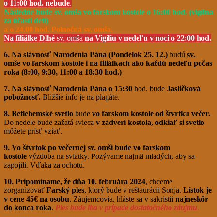
o 11:00 hod.
nebude
.
Následne bude sv. omša vo farskom kostole o 16:00 hod. (vigílna
za účasti detí)
a
o 24.00 hod.
Polnočná sv. omša.
Na filiálke Dlhé
sv. omša
na Vigíliu v nedeľu v noci o 22:00 hod.
6. Na slávnosť Narodenia Pána (Pondelok 25. 12.)
budú
sv.
omše vo farskom kostole i na filiálkach ako každú nedeľu počas
roka (8:00, 9:30, 11:00 a 18:30 hod.)
7. Na slávnosť Narodenia Pána o 15:30
hod. bude
Jasličková
pobožnosť.
Bližšie info je na plagáte.
8. Betlehemské svetlo
bude
vo farskom kostole od štvrtku večer.
Do nedele bude zažatá svieca
v zádverí kostola, odkiaľ si svetlo
môžete prísť vziať.
9. Vo štvrtok po večernej sv. omši bude vo farskom
kostole
výzdoba na sviatky. Pozývame najmä mladých, aby sa
zapojili. Vďaka za ochotu.
10. Pripomíname, že dňa 10. februára 2024
, chceme
zorganizovať
Farský ples
, ktorý bude v reštaurácii Sonja.
Lístok je
v cene 45€ na osobu
. Záujemcovia, hláste sa v sakristii
najneskôr
do konca roka
.
Ples bude iba v prípade dostatočného záujmu
.