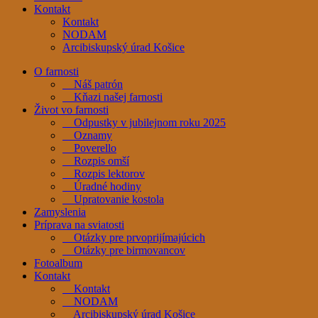
Kontakt
Kontakt
NODAM
Arcibiskupský úrad Košice
O farnosti
Náš patrón
Kňazi našej farnosti
Život vo farnosti
Odpustky v jubilejnom roku 2025
Oznamy
Poverello
Rozpis omší
Rozpis lektorov
Úradné hodiny
Upratovanie kostola
Zamyslenia
Príprava na sviatosti
Otázky pre prvoprijímajúcich
Otázky pre birmovancov
Fotoalbum
Kontakt
Kontakt
NODAM
Arcibiskupský úrad Košice