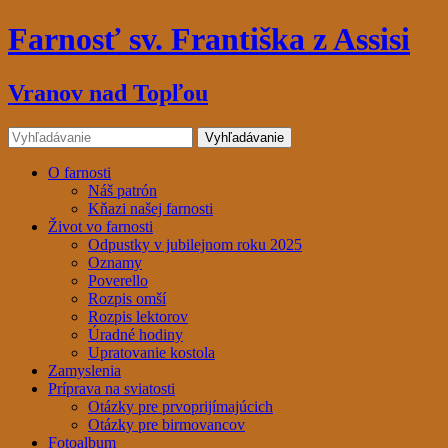
Farnosť sv. Františka z Assisi
Vranov nad Topľou
O farnosti
Náš patrón
Kňazi našej farnosti
Život vo farnosti
Odpustky v jubilejnom roku 2025
Oznamy
Poverello
Rozpis omší
Rozpis lektorov
Úradné hodiny
Upratovanie kostola
Zamyslenia
Príprava na sviatosti
Otázky pre prvoprijímajúcich
Otázky pre birmovancov
Fotoalbum