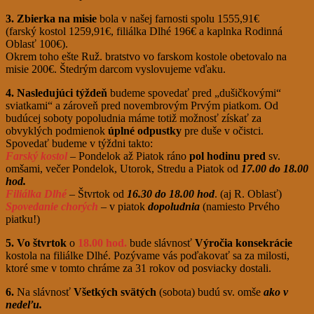
3. Zbierka na misie
bola v našej farnosti spolu 1555,91€
(farský kostol 1259,91€, filiálka Dlhé 196€ a kaplnka Rodinná
Oblasť 100€).
Okrem toho ešte Ruž. bratstvo vo farskom kostole obetovalo na
misie 200€. Štedrým darcom vyslovujeme vďaku.
4. Nasledujúci týždeň
budeme spovedať pred „dušičkovými“
sviatkami“ a zároveň pred novembrovým Prvým piatkom. Od
budúcej soboty popoludnia máme totiž možnosť získať za
obvyklých podmienok
úplné odpustky
pre duše v očistci.
Spovedať budeme v týždni takto:
Farský kostol
– Pondelok až Piatok ráno
pol hodinu pred
sv.
omšami, večer Pondelok, Utorok, Stredu a Piatok od
17.00 do 18.00
hod.
Filiálka Dlhé
– Štvrtok od
16.30 do 18.00 hod
. (aj R. Oblasť)
Spovedanie chorých
– v piatok
dopoludnia
(namiesto Prvého
piatku!)
5. Vo štvrtok
o
18.00 hod.
bude slávnosť
Výročia konsekrácie
kostola na filiálke Dlhé. Pozývame vás poďakovať sa za milosti,
ktoré sme v tomto chráme za 31 rokov od posviacky dostali.
6.
Na slávnosť
Všetkých svätých
(sobota) budú sv. omše
ako v
nedeľu.