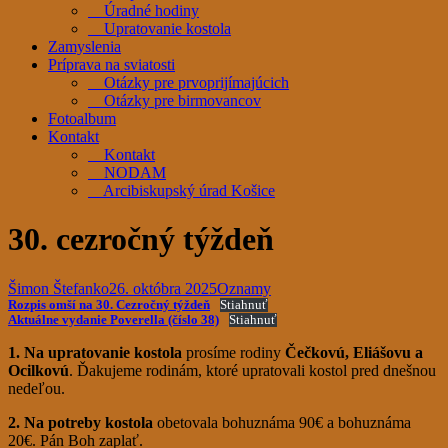
Úradné hodiny
Upratovanie kostola
Zamyslenia
Príprava na sviatosti
Otázky pre prvoprijímajúcich
Otázky pre birmovancov
Fotoalbum
Kontakt
Kontakt
NODAM
Arcibiskupský úrad Košice
30. cezročný týždeň
Šimon Štefanko
26. októbra 2025
Oznamy
Rozpis omší na 30. Cezročný týždeň
Stiahnuť
Aktuálne vydanie Poverella (číslo 38)
Stiahnuť
1. Na upratovanie kostola
prosíme rodiny
Čečkovú, Eliášovu a
Ocilkovú
. Ďakujeme rodinám, ktoré upratovali kostol pred dnešnou
nedeľou.
2. Na potreby kostola
obetovala bohuznáma 90€ a bohuznáma
20€. Pán Boh zaplať.