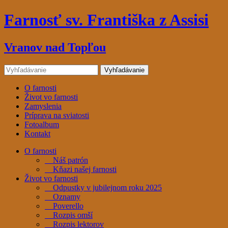
Farnosť sv. Františka z Assisi
Vranov nad Topľou
O farnosti
Život vo farnosti
Zamyslenia
Príprava na sviatosti
Fotoalbum
Kontakt
O farnosti
Náš patrón
Kňazi našej farnosti
Život vo farnosti
Odpustky v jubilejnom roku 2025
Oznamy
Poverello
Rozpis omší
Rozpis lektorov