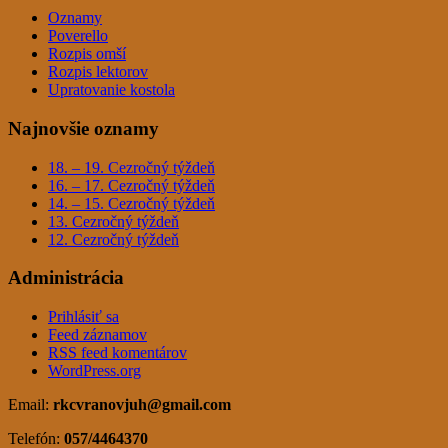
Oznamy
Poverello
Rozpis omší
Rozpis lektorov
Upratovanie kostola
Najnovšie oznamy
18. – 19. Cezročný týždeň
16. – 17. Cezročný týždeň
14. – 15. Cezročný týždeň
13. Cezročný týždeň
12. Cezročný týždeň
Administrácia
Prihlásiť sa
Feed záznamov
RSS feed komentárov
WordPress.org
Email:
rkcvranovjuh
@gmail.com
Telefón:
057/4464370