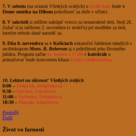
7. V sobotu
(na sviatok Všetkých svätých) o
14.00 hod.
bude
v
Dome smútku
na Dlhom
pobožnosť za duše v očistci.
8. V sakristii
si môžete zakúpiť sviecu za nenarodené deti. Stojí 2€.
Zažať si ju môžeme 2. novembra (v nedeľu) pri modlitbe za deti,
ktorým nebolo dané narodiť sa.
9. Dňa 8. novembra
sa
v Košiciach
uskutoční Jubileum mladých s
arcibiskupom
Mons. B. Boberom
aj z príležitosti jeho životného
jubilea. Program začne
sv. omšou o 17.00
v
katedrále
a
pokračovať bude koncertom kňaza
Padre Guilhermeho
.
10. Lektori na slávnosť Všetkých svätých
8:00 –
Josipčuk, Josipčuková
9:30 –
Sztraka, Sztraková
11:00 –
Štefanko, Štefanková
18:30 –
Klapák, Klapáková
Predošlý
Ďalší
Život vo farnosti