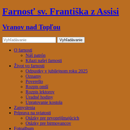
Farnosť sv. Františka z Assisi
Vranov nad Topľou
O farnosti
Náš patrón
Kňazi našej farnosti
Život vo farnosti
Odpustky v jubilejnom roku 2025
Oznamy
Poverello
Rozpis omší
Rozpis lektorov
Úradné hodiny
Upratovanie kostola
Zamyslenia
Príprava na sviatosti
Otázky pre prvoprijímajúcich
Otázky pre birmovancov
Fotoalbum