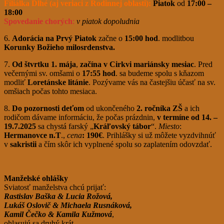
Filiálka Dlhé (aj veriaci z Rodinnej oblasti):
Piatok
od
17:00 –
18:00
Spovedanie chorých
:
v piatok dopoludnia
6.
Adorácia na Prvý Piatok
začne o
15:00 hod
. modlitbou
Korunky Božieho milosrdenstva.
7.
Od štvrtku 1. mája
,
začína v Cirkvi
mariánsky mesiac
. Pred
večernými sv. omšami o
17:55 hod
. sa budeme spolu s kňazom
modliť
Loretánske litánie
. Pozývame vás na častejšiu účasť na sv.
omšiach počas tohto mesiaca.
8.
Do pozornosti deťom
od ukončeného
2. ročníka ZŠ
a ich
rodičom dávame informáciu, že počas prázdnin,
v termíne
od 14. –
19.7.2025
sa chystá farský „
Kráľovský tábor
“.
Miesto
:
Hermanovce n.T
.,
cena
: 190€
. Prihlášky si už môžete vyzdvihnúť
v
sakristii
a čím skôr ich vyplnené spolu so zaplatením odovzdať.
Manželské ohlášky
Sviatosť manželstva chcú prijať:
Rastislav Baška & Lucia Rožová,
Lukáš Oslovič & Michaela Rusnáková,
Kamil Čečko & Kamila Kužmová
,
ohlasujú sa druhý krát.