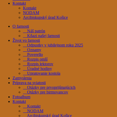
Kontakt
Kontakt
NODAM
Arcibiskupský úrad Košice
O farnosti
Náš patrón
Kňazi našej farnosti
Život vo farnosti
Odpustky v jubilejnom roku 2025
Oznamy
Poverello
Rozpis omší
Rozpis lektorov
Úradné hodiny
Upratovanie kostola
Zamyslenia
Príprava na sviatosti
Otázky pre prvoprijímajúcich
Otázky pre birmovancov
Fotoalbum
Kontakt
Kontakt
NODAM
Arcibiskupský úrad Košice