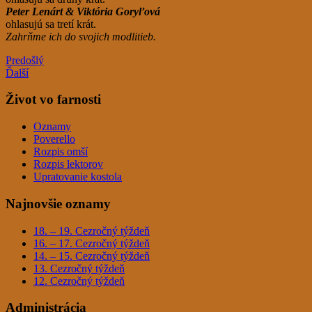
Peter Lenárt
&
Viktória Goryľová
ohlasujú sa tretí krát.
Zahrňme ich do svojich modlitieb.
Predošlý
Ďalší
Život vo farnosti
Oznamy
Poverello
Rozpis omší
Rozpis lektorov
Upratovanie kostola
Najnovšie oznamy
18. – 19. Cezročný týždeň
16. – 17. Cezročný týždeň
14. – 15. Cezročný týždeň
13. Cezročný týždeň
12. Cezročný týždeň
Administrácia