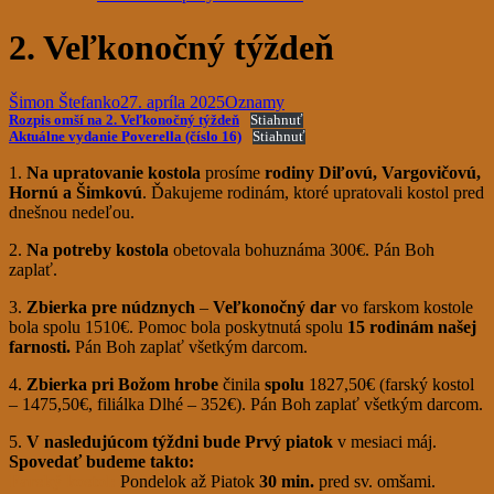
2. Veľkonočný týždeň
Šimon Štefanko
27. apríla 2025
Oznamy
Rozpis omší na 2. Veľkonočný týždeň
Stiahnuť
Aktuálne vydanie Poverella (číslo 16)
Stiahnuť
1.
Na upratovanie kostola
prosíme
rodiny Diľovú, Vargovičovú,
Hornú a Šimkovú
. Ďakujeme rodinám, ktoré upratovali kostol pred
dnešnou nedeľou.
2.
Na potreby kostola
obetovala bohuznáma 300€. Pán Boh
zaplať.
3.
Zbierka pre núdznych
–
Veľkonočný dar
vo farskom kostole
bola spolu 1510€. Pomoc bola poskytnutá spolu
15 rodinám našej
farnosti.
Pán Boh zaplať všetkým darcom.
4.
Zbierka pri Božom hrobe
činila
spolu
1827,50€ (farský kostol
– 1475,50€, filiálka Dlhé – 352€). Pán Boh zaplať všetkým darcom.
5.
V nasledujúcom týždni bude Prvý piatok
v mesiaci máj.
Spovedať budeme takto:
Farský kostol:
Pondelok až Piatok
30 min.
pred sv. omšami.