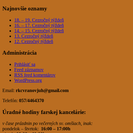
Najnovšie oznamy
18. – 19. Cezročný týždeň
16. – 17. Cezročný týždeň
14. – 15. Cezročný týždeň
13. Cezročný týždeň
12. Cezročný týždeň
Administrácia
Prihlásiť sa
Feed záznamov
RSS feed komentárov
WordPress.org
Email:
rkcvranovjuh
@gmail.com
Telefón:
057/4464370
Úradné hodiny farskej kancelárie:
v čase prázdnin po večerných sv. omšiach, inak:
pondelok – štvrtok:
16:00 – 17:00h