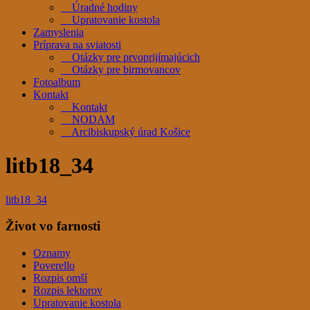
Úradné hodiny
Upratovanie kostola
Zamyslenia
Príprava na sviatosti
Otázky pre prvoprijímajúcich
Otázky pre birmovancov
Fotoalbum
Kontakt
Kontakt
NODAM
Arcibiskupský úrad Košice
litb18_34
litb18_34
Život vo farnosti
Oznamy
Poverello
Rozpis omší
Rozpis lektorov
Upratovanie kostola