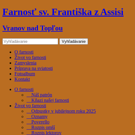
Farnosť sv. Františka z Assisi
Vranov nad Topľou
O farnosti
Život vo farnosti
Zamyslenia
Príprava na sviatosti
Fotoalbum
Kontakt
O farnosti
Náš patrón
Kňazi našej farnosti
Život vo farnosti
Odpustky v jubilejnom roku 2025
Oznamy
Poverello
Rozpis omší
Rozpis lektorov