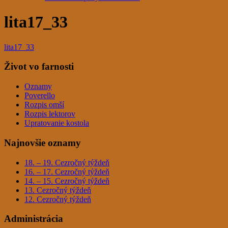
lita17_33
lita17_33
Život vo farnosti
Oznamy
Poverello
Rozpis omší
Rozpis lektorov
Upratovanie kostola
Najnovšie oznamy
18. – 19. Cezročný týždeň
16. – 17. Cezročný týždeň
14. – 15. Cezročný týždeň
13. Cezročný týždeň
12. Cezročný týždeň
Administrácia