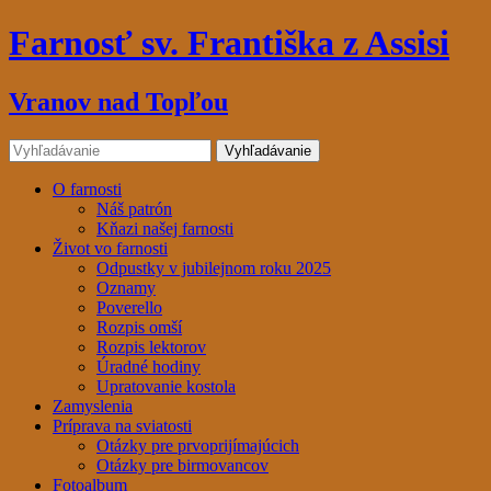
Farnosť sv. Františka z Assisi
Vranov nad Topľou
O farnosti
Náš patrón
Kňazi našej farnosti
Život vo farnosti
Odpustky v jubilejnom roku 2025
Oznamy
Poverello
Rozpis omší
Rozpis lektorov
Úradné hodiny
Upratovanie kostola
Zamyslenia
Príprava na sviatosti
Otázky pre prvoprijímajúcich
Otázky pre birmovancov
Fotoalbum