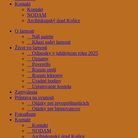
Kontakt
Kontakt
NODAM
Arcibiskupský úrad Košice
O farnosti
Náš patrón
Kňazi našej farnosti
Život vo farnosti
Odpustky v jubilejnom roku 2025
Oznamy
Poverello
Rozpis omší
Rozpis lektorov
Úradné hodiny
Upratovanie kostola
Zamyslenia
Príprava na sviatosti
Otázky pre prvoprijímajúcich
Otázky pre birmovancov
Fotoalbum
Kontakt
Kontakt
NODAM
Arcibiskupský úrad Košice