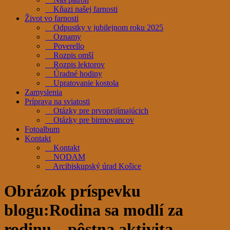
Kňazi našej farnosti
Život vo farnosti
Odpustky v jubilejnom roku 2025
Oznamy
Poverello
Rozpis omší
Rozpis lektorov
Úradné hodiny
Upratovanie kostola
Zamyslenia
Príprava na sviatosti
Otázky pre prvoprijímajúcich
Otázky pre birmovancov
Fotoalbum
Kontakt
Kontakt
NODAM
Arcibiskupský úrad Košice
Obrázok príspevku
blogu:
Rodina sa modlí za
rodinu – pôstna aktivita