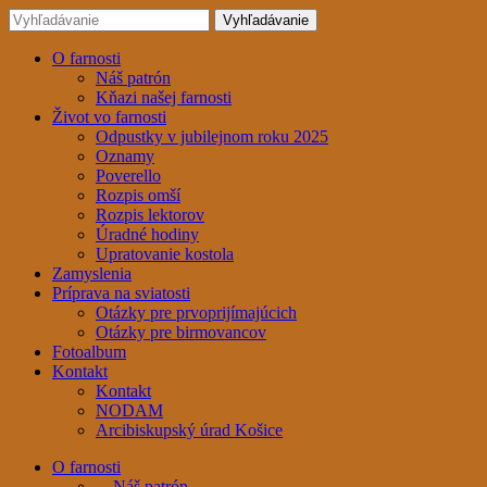
O farnosti
Náš patrón
Kňazi našej farnosti
Život vo farnosti
Odpustky v jubilejnom roku 2025
Oznamy
Poverello
Rozpis omší
Rozpis lektorov
Úradné hodiny
Upratovanie kostola
Zamyslenia
Príprava na sviatosti
Otázky pre prvoprijímajúcich
Otázky pre birmovancov
Fotoalbum
Kontakt
Kontakt
NODAM
Arcibiskupský úrad Košice
O farnosti
Náš patrón