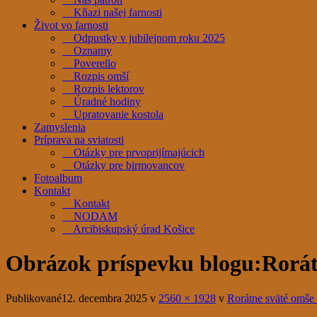
Kňazi našej farnosti
Život vo farnosti
Odpustky v jubilejnom roku 2025
Oznamy
Poverello
Rozpis omší
Rozpis lektorov
Úradné hodiny
Upratovanie kostola
Zamyslenia
Príprava na sviatosti
Otázky pre prvoprijímajúcich
Otázky pre birmovancov
Fotoalbum
Kontakt
Kontakt
NODAM
Arcibiskupský úrad Košice
Obrázok príspevku blogu:
Rorát
Publikované
12. decembra 2025
v
2560 × 1928
v
Rorátne sväté omše