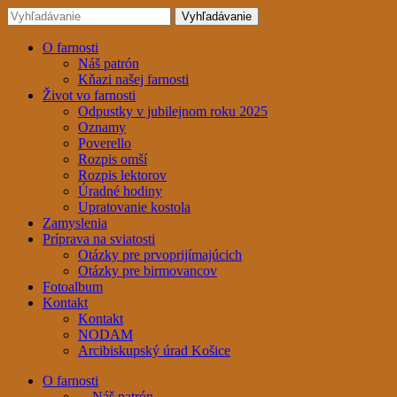
O farnosti
Náš patrón
Kňazi našej farnosti
Život vo farnosti
Odpustky v jubilejnom roku 2025
Oznamy
Poverello
Rozpis omší
Rozpis lektorov
Úradné hodiny
Upratovanie kostola
Zamyslenia
Príprava na sviatosti
Otázky pre prvoprijímajúcich
Otázky pre birmovancov
Fotoalbum
Kontakt
Kontakt
NODAM
Arcibiskupský úrad Košice
O farnosti
Náš patrón